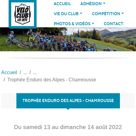
Panneau de gestion des cookies
ACCUEIL
ADHÉSION
VIE DU CLUB
COMPÉTITION
PHOTOS & VIDÉOS
CONTACT
Accueil
Trophée Enduro des Alpes - Chamrousse
TROPHÉE ENDURO DES ALPES - CHAMROUSSE
Du
samedi
13
au
dimanche
14
août
2022