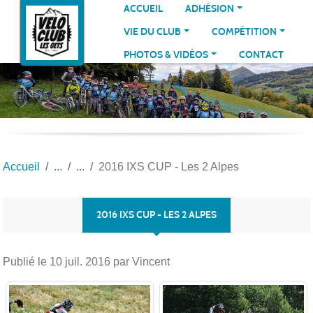
Panneau de gestion des cookies
ACCUEIL
ADHÉSION
VIE DU CLUB
COMPÉTITION
PHOTOS & VIDÉOS
CONTACT
Accueil
2016 IXS CUP - Les 2 Alpes
2016 IXS CUP - LES 2 ALPES
Publié le
10 juil. 2016
par Vincent