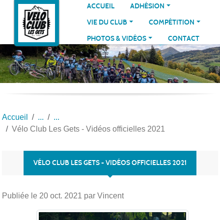
Panneau de gestion des cookies
ACCUEIL
ADHÉSION
VIE DU CLUB
COMPÉTITION
PHOTOS & VIDÉOS
CONTACT
Accueil
Vélo Club Les Gets - Vidéos officielles 2021
VÉLO CLUB LES GETS - VIDÉOS OFFICIELLES 2021
Publiée le
20 oct. 2021
par Vincent